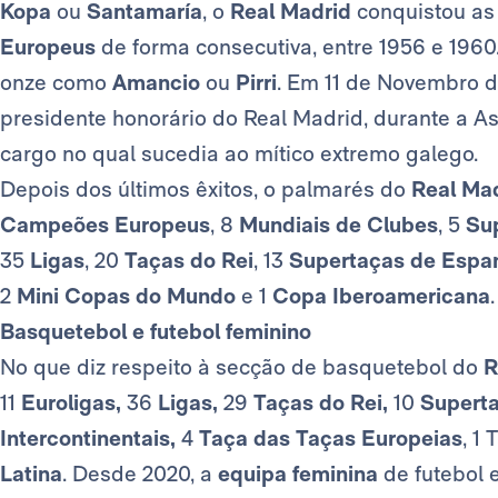
Kopa
ou
Santamaría
, o
Real Madrid
conquistou a
Europeus
de forma consecutiva, entre 1956 e 196
onze como
Amancio
ou
Pirri
. Em 11 de Novembro d
presidente honorário do Real Madrid, durante a As
cargo no qual sucedia ao mítico extremo galego.
Depois dos últimos êxitos, o palmarés do
Real Ma
Campeões Europeus
, 8
Mundiais de Clubes
, 5
Su
35
Ligas
, 20
Taças do Rei
, 13
Supertaças de Espa
2
Mini Copas do Mundo
e 1
Copa Iberoamericana
.
Basquetebol e futebol feminino
No que diz respeito à secção de basquetebol do
R
11
Euroligas,
36
Ligas,
29
Taças do Rei,
10
Superta
Intercontinentais,
4
Taça das Taças Europeias
, 1 
Latina
. Desde 2020, a
equipa feminina
de futebol