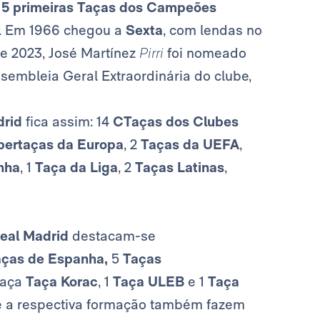
s
5 primeiras Taças dos Campeões
0. Em 1966 chegou a
Sexta
, com lendas no
e 2023, José Martínez
Pirri
foi nomeado
sembleia Geral Extraordinária do clube,
drid
fica assim: 14
CTaças dos Clubes
pertaças da Europa
, 2
Taças da UEFA
,
nha
, 1
Taça da Liga
, 2
Taças Latinas
,
eal Madrid
destacam-se
ças de Espanha,
5
Taças
Taça
Taça Korac
, 1
Taça ULEB
e 1
Taça
 e a respectiva formação também fazem