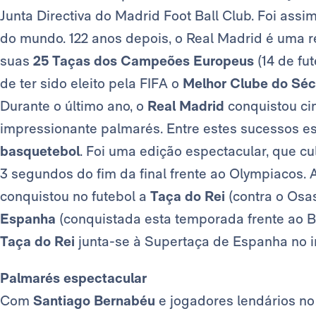
Junta Directiva do Madrid Foot Ball Club. Foi ass
do mundo. 122 anos depois, o Real Madrid é uma 
suas
25 Taças dos Campeões Europeus
(14 de fu
de ter sido eleito pela FIFA o
Melhor Clube do Séc
Durante o último ano, o
Real Madrid
conquistou ci
impressionante palmarés. Entre estes sucessos e
basquetebol
. Foi uma edição espectacular, que c
3 segundos do fim da final frente ao Olympiacos.
conquistou no futebol a
Taça do Rei
(contra o Osa
Espanha
(conquistada esta temporada frente ao B
Taça do Rei
junta-se à Supertaça de Espanha no in
Palmarés espectacular
Com
Santiago Bernabéu
e jogadores lendários no