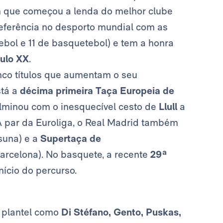
im que começou a lenda do melhor clube
referência no desporto mundial com as
tebol e 11 de basquetebol) e tem a honra
ulo XX
.
nco títulos que aumentam o seu
stá a
décima primeira Taça Europeia de
ulminou com o inesquecível cesto de
Llull
a
 A par da Euroliga, o Real Madrid também
suna) e a
Supertaça de
arcelona). No basquete, a recente
29ª
ício do percurso.
 plantel como
Di Stéfano, Gento, Puskas,