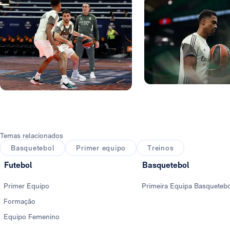
Foto: Real Madrid
Foto: Real Madrid
Temas relacionados
Basquetebol
Primer equipo
Treinos
Futebol
Basquetebol
Primer Equipo
Primeira Equipa Basqueteb
Formação
Equipo Femenino