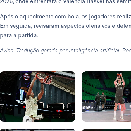
2026, onde enfrentará o Valencia Basket nas semifi
Após o aquecimento com bola, os jogadores realiz
Em seguida, revisaram aspectos ofensivos e defen
para a partida.
Aviso: Tradução gerada por inteligência artificial. P
Foto: Real Madrid
Foto: Real Madrid