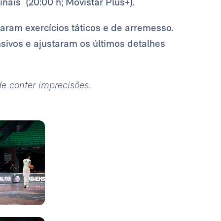
nais (20:00 h; Movistar Plus+).
aram exercícios táticos e de arremesso.
sivos e ajustaram os últimos detalhes
ode conter imprecisões.
Foto: Real Madrid
Foto: Real Madrid
Foto: Real Madrid
Foto: Real Madrid