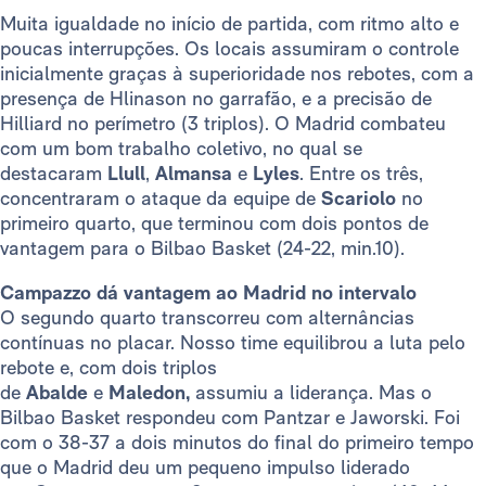
Muita igualdade no início de partida, com ritmo alto e
poucas interrupções. Os locais assumiram o controle
inicialmente graças à superioridade nos rebotes, com a
presença de Hlinason no garrafão, e a precisão de
Hilliard no perímetro (3 triplos). O Madrid combateu
com um bom trabalho coletivo, no qual se
destacaram
Llull
,
Almansa
e
Lyles
. Entre os três,
concentraram o ataque da equipe de
Scariolo
no
primeiro quarto, que terminou com dois pontos de
vantagem para o Bilbao Basket (24-22, min.10).
Campazzo dá vantagem ao Madrid no intervalo
O segundo quarto transcorreu com alternâncias
contínuas no placar. Nosso time equilibrou a luta pelo
rebote e, com dois triplos
de
Abalde
e
Maledon,
assumiu a liderança. Mas o
Bilbao Basket respondeu com Pantzar e Jaworski. Foi
com o 38-37 a dois minutos do final do primeiro tempo
que o Madrid deu um pequeno impulso liderado