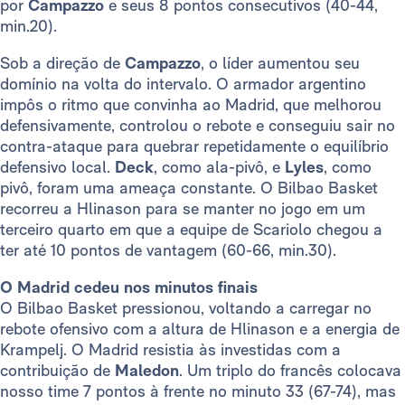
por
Campazzo
e seus 8 pontos consecutivos (40-44,
min.20).
Sob a direção de
Campazzo
, o líder aumentou seu
domínio na volta do intervalo. O armador argentino
impôs o ritmo que convinha ao Madrid, que melhorou
defensivamente, controlou o rebote e conseguiu sair no
contra-ataque para quebrar repetidamente o equilíbrio
defensivo local.
Deck
, como ala-pivô, e
Lyles
, como
pivô, foram uma ameaça constante. O Bilbao Basket
recorreu a Hlinason para se manter no jogo em um
terceiro quarto em que a equipe de Scariolo chegou a
ter até 10 pontos de vantagem (60-66, min.30).
O Madrid cedeu nos minutos finais
O Bilbao Basket pressionou, voltando a carregar no
rebote ofensivo com a altura de Hlinason e a energia de
Krampelj. O Madrid resistia às investidas com a
contribuição de
Maledon
. Um triplo do francês colocava
nosso time 7 pontos à frente no minuto 33 (67-74), mas