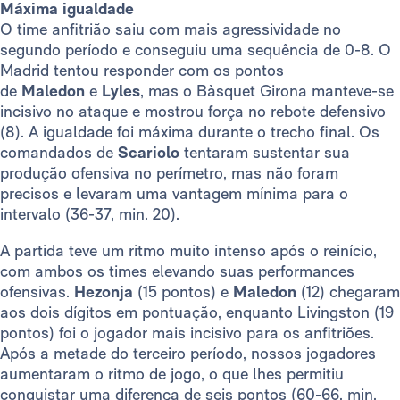
Máxima igualdade
O time anfitrião saiu com mais agressividade no
segundo período e conseguiu uma sequência de 0-8. O
Madrid tentou responder com os pontos
de
Maledon
e
Lyles
, mas o Bàsquet Girona manteve-se
incisivo no ataque e mostrou força no rebote defensivo
(8). A igualdade foi máxima durante o trecho final. Os
comandados de
Scariolo
tentaram sustentar sua
produção ofensiva no perímetro, mas não foram
precisos e levaram uma vantagem mínima para o
intervalo (36-37, min. 20).
A partida teve um ritmo muito intenso após o reinício,
com ambos os times elevando suas performances
ofensivas.
Hezonja
(15 pontos) e
Maledon
(12) chegaram
aos dois dígitos em pontuação, enquanto Livingston (19
pontos) foi o jogador mais incisivo para os anfitriões.
Após a metade do terceiro período, nossos jogadores
aumentaram o ritmo de jogo, o que lhes permitiu
conquistar uma diferença de seis pontos (60-66, min.