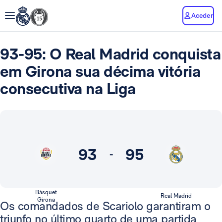
Aceder
93-95: O Real Madrid conquista
em Girona sua décima vitória
consecutiva na Liga
93
95
-
Bàsquet
Real Madrid
Girona
Os comandados de Scariolo garantiram o
triunfo no último quarto de uma partida