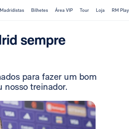
Madridistas
Bilhetes
Área VIP
Tour
Loja
RM Pla
drid sempre
mados para fazer um bom
u nosso treinador.