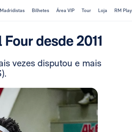
Madridistas
Bilhetes
Área VIP
Tour
Loja
RM Pla
l Four desde 2011
is vezes disputou e mais
).