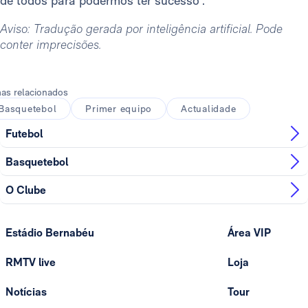
de todos para podermos ter sucesso”.
Aviso: Tradução gerada por inteligência artificial. Pode
conter imprecisões.
as relacionados
Basquetebol
Primer equipo
Actualidade
Futebol
Basquetebol
O Clube
Estádio Bernabéu
Área VIP
RMTV live
Loja
Notícias
Tour