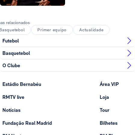
Foto: Real Madrid
as relacionados
Basquetebol
Primer equipo
Actualidade
Futebol
Basquetebol
O Clube
Estádio Bernabéu
Área VIP
RMTV live
Loja
Notícias
Tour
Fundação Real Madrid
Bilhetes