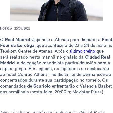
NOTÍCIA
20/05/2026
O
Real Madrid
viaja hoje a Atenas para disputar a
Final
Four da Euroliga
, que acontecerá de 22 a 24 de maio no
Telekom Center de Atenas. Após o
último treino
que
será realizado nesta manhã no ginásio da
Ciudad Real
Madrid
, a delegação madridista partirá de avião para a
capital grega. Em seguida, os jogadores se deslocarão
ao hotel Conrad Athens The Ilisian, onde permanecerão
concentrados durante sua participação no torneio. Os
comandados de
Scariolo
enfrentarão o Valencia Basket
nas semifinais (sexta-feira, 20:00 h; Movistar Plus+).
Aviso: Tradução gerada por inteligência artificial. Pode