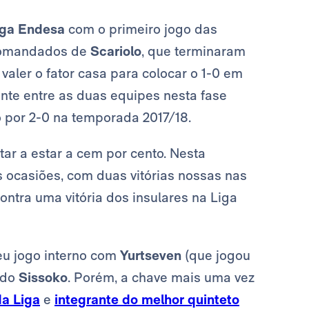
iga Endesa
com o primeiro jogo das
s comandados de
Scariolo
, que terminaram
valer o fator casa para colocar o 1-0 em
nte entre as duas equipes nesta fase
o por 2-0 na temporada 2017/18.
ltar a estar a cem por cento. Nesta
s ocasiões, com duas vitórias nossas nas
contra uma vitória dos insulares na Liga
eu jogo interno com
Yurtseven
(que jogou
ado
Sissoko
. Porém, a chave mais uma vez
a Liga
e
integrante do melhor quinteto