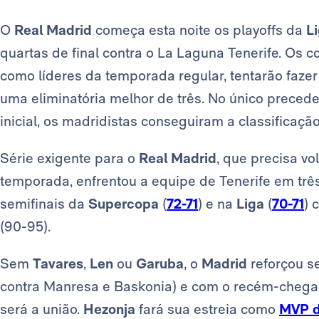
O
Real Madrid
começa esta noite os playoffs da
L
quartas de final contra o La Laguna Tenerife. O
como líderes da temporada regular, tentarão fazer 
uma eliminatória melhor de três. No único precede
inicial, os madridistas conseguiram a classificaçã
Série exigente para o
Real Madrid
, que precisa vo
temporada, enfrentou a equipe de Tenerife em trê
semifinais da
Supercopa
(
72-71
) e na
Liga
(
70-71
) 
(90-95).
Sem
Tavares
,
Len
ou
Garuba
, o
Madrid
reforçou s
contra Manresa e Baskonia) e com o recém-cheg
será a união.
Hezonja
fará sua estreia como
MVP d