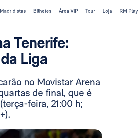
Madridistas
Bilhetes
Área VIP
Tour
Loja
RM Pla
a Tenerife:
da Liga
arão no Movistar Arena
quartas de final, que é
erça-feira, 21:00 h;
+).