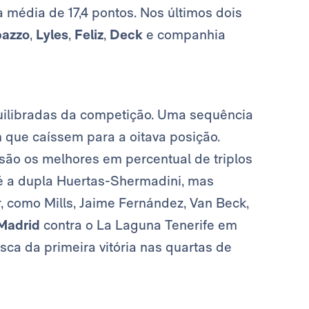
 média de 17,4 pontos. Nos últimos dois
azzo
,
Lyles
,
Feliz
,
Deck
e companhia
uilibradas da competição. Uma sequência
m que caíssem para a oitava posição.
ão os melhores em percentual de triplos
l é a dupla Huertas-Shermadini, mas
 como Mills, Jaime Fernández, Van Beck,
Madrid
contra o La Laguna Tenerife em
usca da primeira vitória nas quartas de