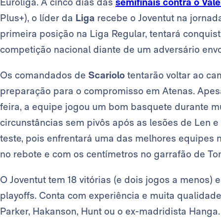
Euroliga. A cinco dias das
semifinais contra o Val
Plus+), o líder da
Liga
recebe o Joventut na jornada
primeira posição na Liga Regular, tentará conquist
competição nacional diante de um adversário envolv
Os comandados de
Scariolo
tentarão voltar ao cam
preparação para o compromisso em Atenas. Apesar
feira, a equipe jogou um bom basquete durante m
circunstâncias sem pivôs após as lesões de Len e 
teste, pois enfrentará uma das melhores equipes n
no rebote e com os centímetros no garrafão de To
O Joventut tem 18 vitórias (e dois jogos a menos) 
playoffs. Conta com experiência e muita qualidad
Parker, Hakanson, Hunt ou o ex-madridista Hanga.