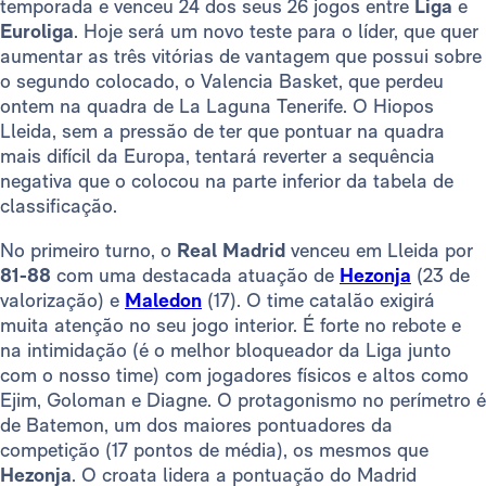
temporada e venceu 24 dos seus 26 jogos entre
Liga
e
Euroliga
. Hoje será um novo teste para o líder, que quer
aumentar as três vitórias de vantagem que possui sobre
o segundo colocado, o Valencia Basket, que perdeu
ontem na quadra de La Laguna Tenerife. O Hiopos
Lleida, sem a pressão de ter que pontuar na quadra
mais difícil da Europa, tentará reverter a sequência
negativa que o colocou na parte inferior da tabela de
classificação.
No primeiro turno, o
Real Madrid
venceu em Lleida por
81-88
com uma destacada atuação de
Hezonja
(23 de
valorização) e
Maledon
(17). O time catalão exigirá
muita atenção no seu jogo interior. É forte no rebote e
na intimidação (é o melhor bloqueador da Liga junto
com o nosso time) com jogadores físicos e altos como
Ejim, Goloman e Diagne. O protagonismo no perímetro é
de Batemon, um dos maiores pontuadores da
competição (17 pontos de média), os mesmos que
Hezonja
. O croata lidera a pontuação do Madrid