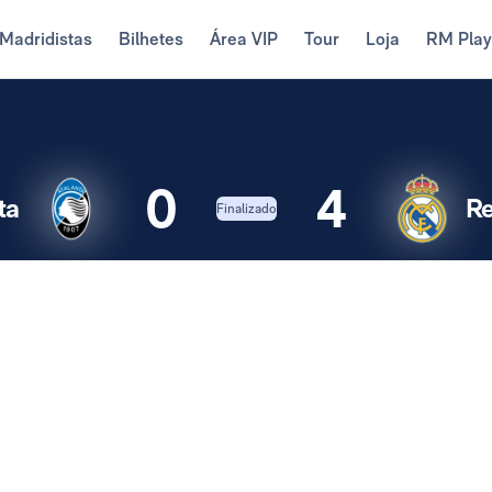
Madridistas
Bilhetes
Área VIP
Tour
Loja
RM Pla
0
4
ta
Re
Finalizado