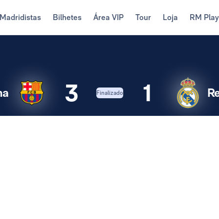
Madridistas
Bilhetes
Área VIP
Tour
Loja
RM Pla
3
1
na
Re
Finalizado