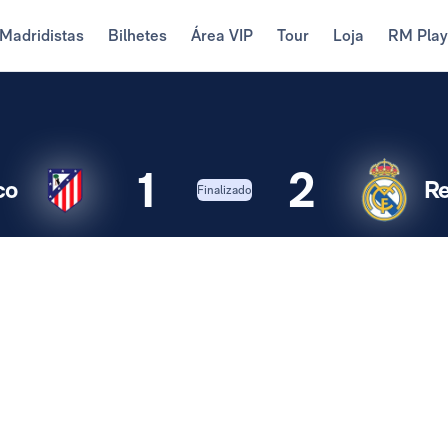
Madridistas
Bilhetes
Área VIP
Tour
Loja
RM Pla
1
2
co
Re
Finalizado