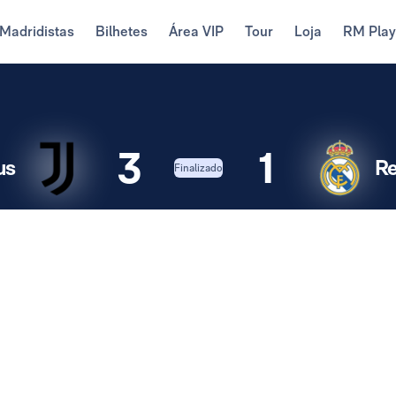
Madridistas
Bilhetes
Área VIP
Tour
Loja
RM Pla
3
1
us
Re
Finalizado