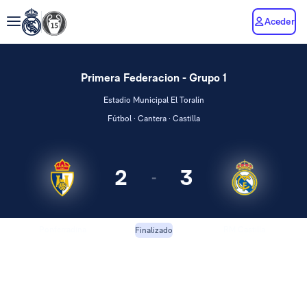
Aceder
Primera Federacion - Grupo 1
Estadio Municipal El Toralín
Fútbol · Cantera · Castilla
2
3
-
Ponferradina
RM Castilla
Finalizado