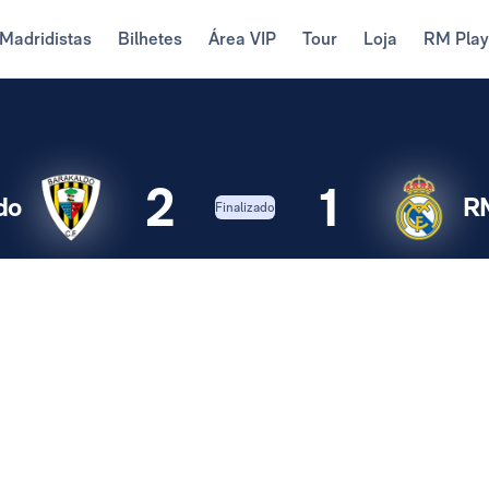
Madridistas
Bilhetes
Área VIP
Tour
Loja
RM Pla
2
1
do
RM
Finalizado