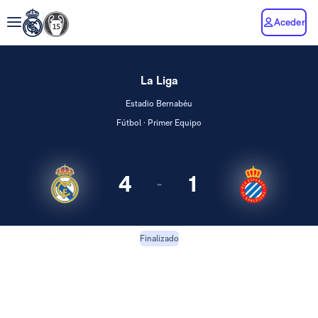
Aceder
La Liga
Estadio Bernabéu
Fútbol · Primer Equipo
4
1
-
Real Madrid
Espanyol
Finalizado