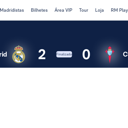
Madridistas
Bilhetes
Área VIP
Tour
Loja
RM Pla
2
0
rid
C
Finalizado