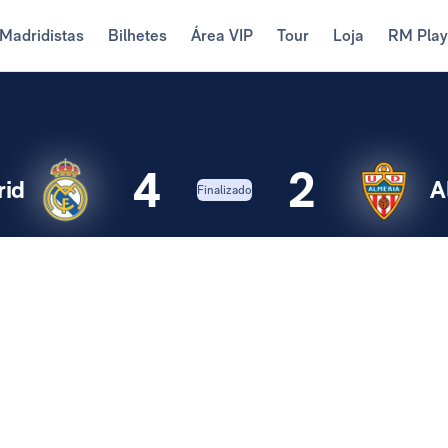
Madridistas
Bilhetes
Área VIP
Tour
Loja
RM Pla
4
2
rid
A
Finalizado