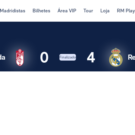
Madridistas
Bilhetes
Área VIP
Tour
Loja
RM Pla
0
4
da
Re
Finalizado