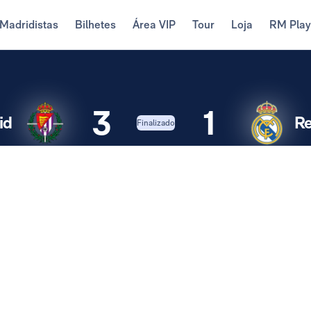
Madridistas
Bilhetes
Área VIP
Tour
Loja
RM Pla
3
1
id
Re
Finalizado