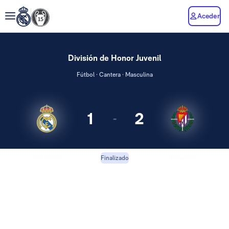
Aceder
División de Honor Juvenil
Fútbol · Cantera · Masculina
1
2
-
Real Madrid
Valladolid
Finalizado