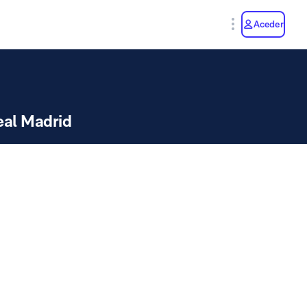
y
Aceder
eal Madrid