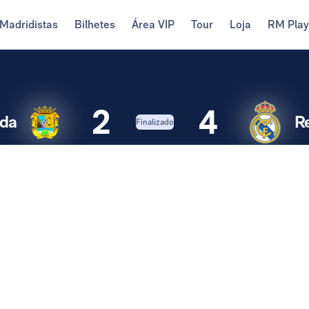
Madridistas
Bilhetes
Área VIP
Tour
Loja
RM Pla
2
4
ada
R
Finalizado