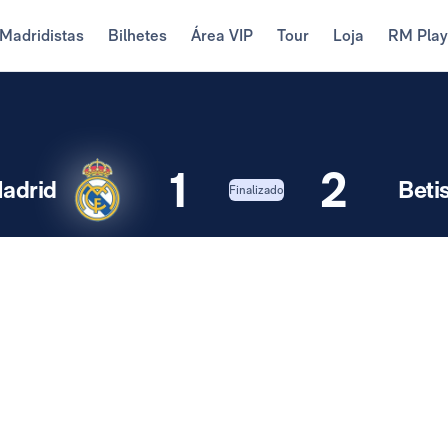
Madridistas
Bilhetes
Área VIP
Tour
Loja
RM Pla
1
2
adrid
Beti
Finalizado