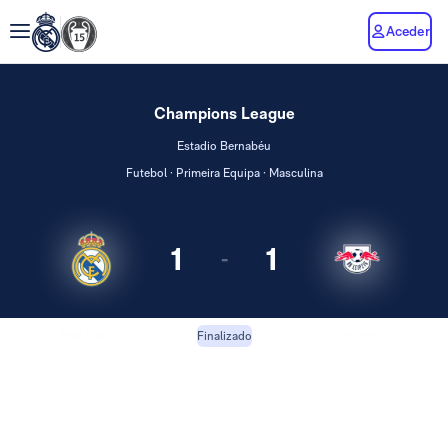
Aceder
Champions League
Estadio Bernabéu
Futebol · Primeira Equipa · Masculina
1
1
-
Real Madrid
Leipzig
Finalizado