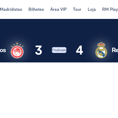
Madridistas
Bilhetes
Área VIP
Tour
Loja
RM Pla
3
4
os
Re
Finalizado