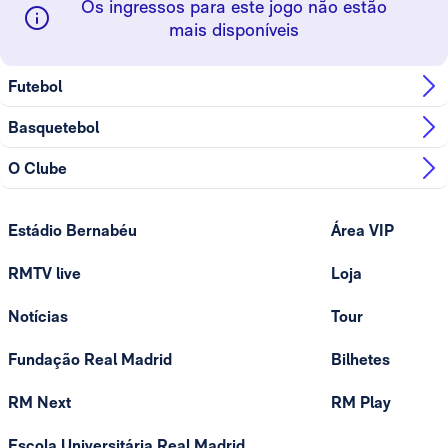
Os ingressos para este jogo não estão
mais disponíveis
Futebol
Basquetebol
O Clube
Estádio Bernabéu
Área VIP
RMTV live
Loja
Notícias
Tour
Fundação Real Madrid
Bilhetes
RM Next
RM Play
Escola Universitária Real Madrid