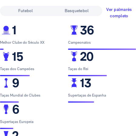
Ver palmarés
Futebol
Basquetebol
completo
1
36
Melhor Clube do Século XX
Campeonatos
15
20
Taças dos Campeões
Taças do Rei
9
13
Taças Mundial de Clubes
Supertaças de Espanha
6
Supertaças Europeia
2