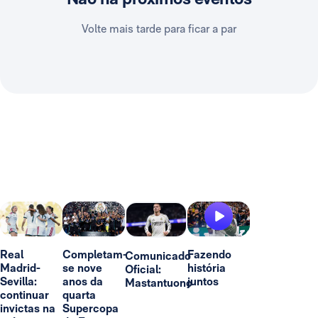
Volte mais tarde para ficar a par
Real
Completam-
Fazendo
Comunicado
Madrid-
se nove
história
Oficial:
Sevilla:
anos da
juntos
Mastantuono
continuar
quarta
invictas na
Supercopa