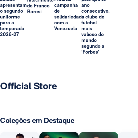
apresentam
campanha
ano
de Franco
o segundo
de
consecutivo,
Baresi
uniforme
solidariedade
o clube de
para a
com a
futebol
temporada
Venezuela
mais
2026-27
valioso do
mundo
segundo a
‘Forbes’
Official Store
Coleções em Destaque