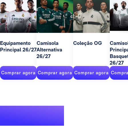
Equipamento
Camisola
Coleção OG
Camiso
Principal 26/27
Alternativa
Princip
26/27
Basque
26/27
Comprar agora
Comprar agora
Comprar agora
Compra
Um palmarés
lendário