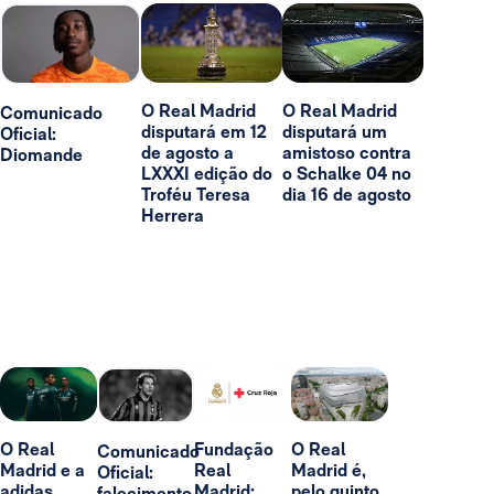
O Real Madrid
O Real Madrid
Comunicado
disputará em 12
disputará um
Oficial:
de agosto a
amistoso contra
Diomande
LXXXI edição do
o Schalke 04 no
Troféu Teresa
dia 16 de agosto
Herrera
O Real
Fundação
O Real
Comunicado
Madrid e a
Real
Madrid é,
Oficial:
adidas
Madrid:
pelo quinto
falecimento