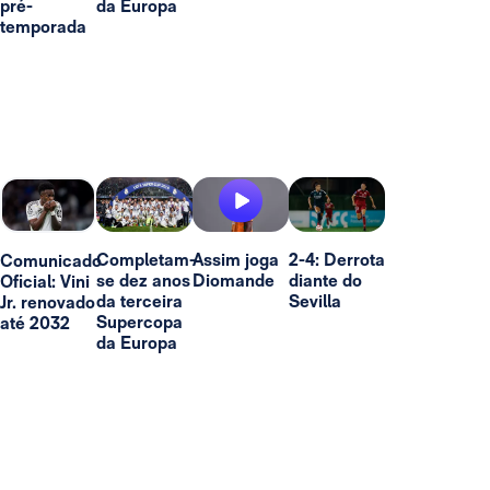
pré-
da Europa
temporada
Completam-
Assim joga
2-4: Derrota
Comunicado
se dez anos
Diomande
diante do
Oficial: Vini
da terceira
Sevilla
Jr. renovado
Supercopa
até 2032
da Europa