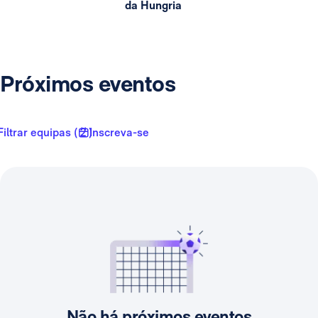
da Hungria
Próximos eventos
Filtrar equipas ( 2 )
Inscreva-se
Não há próximos eventos