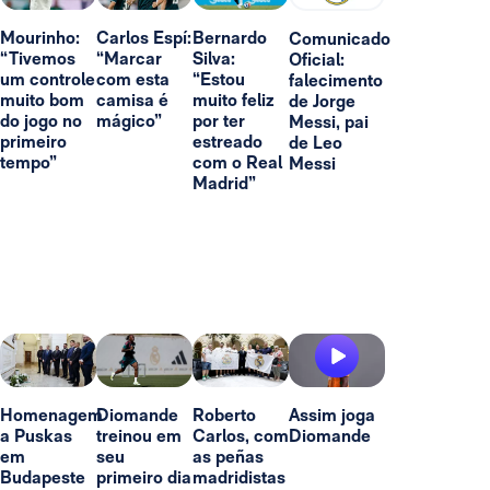
Mourinho:
Carlos Espí:
Bernardo
Comunicado
“Tivemos
“Marcar
Silva:
Oficial:
um controle
com esta
“Estou
falecimento
muito bom
camisa é
muito feliz
de Jorge
do jogo no
mágico”
por ter
Messi, pai
primeiro
estreado
de Leo
tempo”
com o Real
Messi
Madrid”
Homenagem
Diomande
Roberto
Assim joga
a Puskas
treinou em
Carlos, com
Diomande
em
seu
as peñas
Budapeste
primeiro dia
madridistas