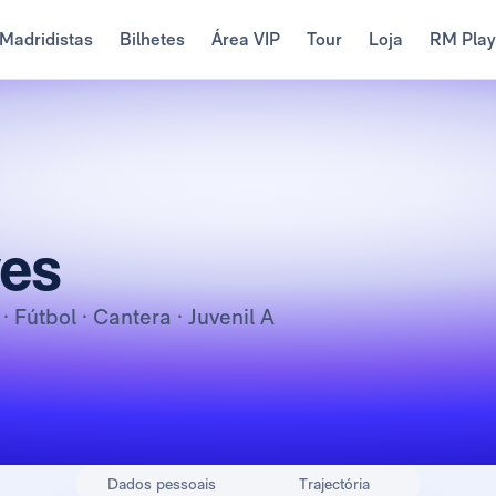
Madridistas
Bilhetes
Área VIP
Tour
Loja
RM Pla
es
o
· Fútbol · Cantera · Juvenil A
Dados pessoais
Trajectória