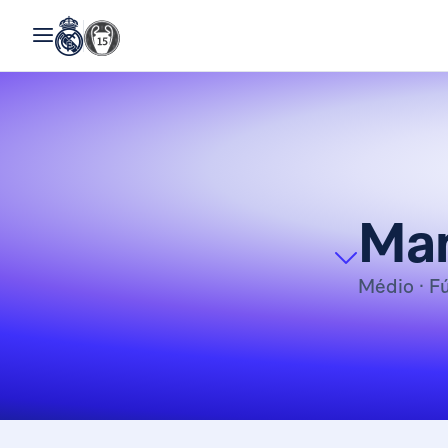
Man
Médio
· F