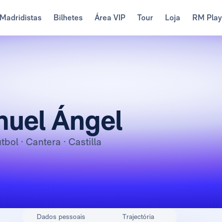
Madridistas
Bilhetes
Área VIP
Tour
Loja
RM Pla
uel Ángel
útbol · Cantera · Castilla
Dados pessoais
Trajectória