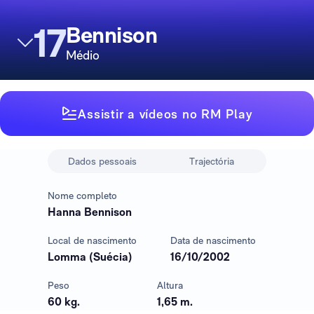
17
Bennison
Médio
Assistir a vídeos no RM Play
Dados pessoais
Trajectória
Nome completo
Hanna Bennison
Local de nascimento
Data de nascimento
Lomma (Suécia)
16/10/2002
Peso
Altura
60 kg.
1,65 m.