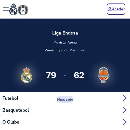
Aceder
Liga Endesa
Movistar Arena
Primer Equipo · Masculino
79
62
-
Valencia
Futebol
Real Madrid
Finalizado
Basket
Basquetebol
O Clube