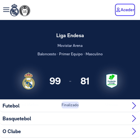
Aceder
Liga Endesa
Movistar Arena
Baloncesto · Primer Equipo · Masculino
99
81
-
Real Madrid
Unicaja
Futebol
Finalizado
Basquetebol
O Clube