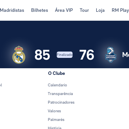
Madridistas
Bilhetes
Área VIP
Tour
Loja
RM Pla
85
76
M
Finalizado
O Clube
ol
Calendario
Transparência
Patrocinadores
Valores
Palmarés
História