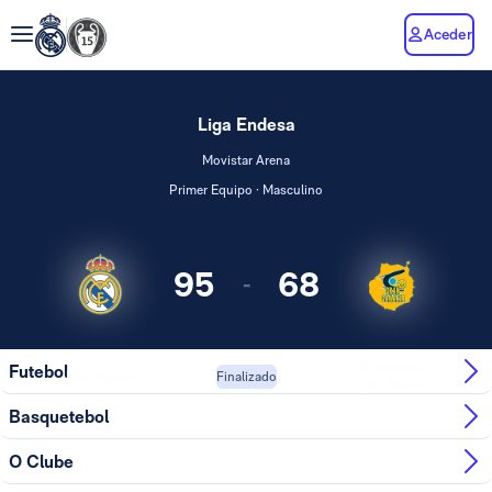
Aceder
Liga Endesa
Movistar Arena
Primer Equipo · Masculino
95
68
-
Dreamland
Futebol
Real Madrid
Finalizado
Gran Canar...
Basquetebol
O Clube