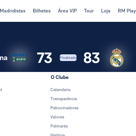
Madridistas
Bilhetes
Área VIP
Tour
Loja
RM Pla
73
83
ona
Finalizado
O Clube
ol
Calendario
Transparência
Patrocinadores
Valores
Palmarés
História