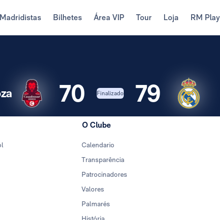
Madridistas
Bilhetes
Área VIP
Tour
Loja
RM Pla
70
79
za
Finalizado
O Clube
ol
Calendario
Transparência
Patrocinadores
Valores
Palmarés
História