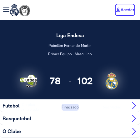
Aceder
Liga Endesa
Pabellón Fernando Martín
Primer Equipo · Masculino
78
102
-
Carplus
Futebol
Real Madrid
Finalizado
Fuenlabrada
Basquetebol
O Clube