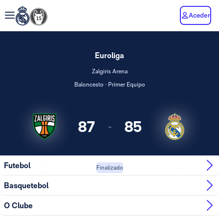
Aceder
Euroliga
Zalgiris Arena
Baloncesto · Primer Equipo
87
85
-
Zalgiris
Futebol
Real Madrid
Finalizado
Kaunas
Basquetebol
O Clube