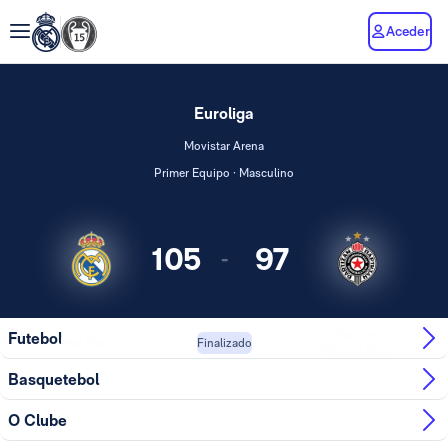
Aceder
Euroliga
Movistar Arena
Primer Equipo · Masculino
105
97
-
Partizan
Futebol
Real Madrid
Finalizado
Mozzart Bet...
Basquetebol
O Clube