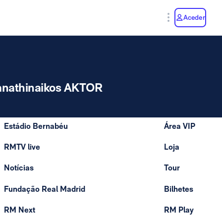
y
Aceder
anathinaikos AKTOR
Estádio Bernabéu
Área VIP
RMTV live
Loja
Notícias
Tour
Fundação Real Madrid
Bilhetes
RM Next
RM Play