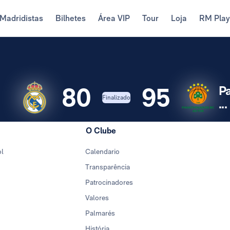
Madridistas
Bilhetes
Área VIP
Tour
Loja
RM Pla
80
95
P
Finalizado
...
O Clube
ol
Calendario
Transparência
Patrocinadores
Valores
Palmarés
História