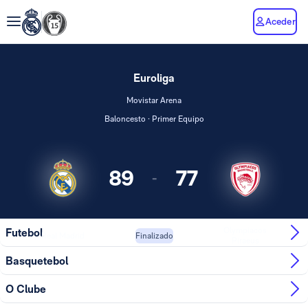
Aceder
Euroliga
Movistar Arena
Baloncesto · Primer Equipo
89
77
-
Olympiacos
Futebol
Real Madrid
Finalizado
Piraeus
Basquetebol
O Clube