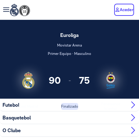
Aceder
Euroliga
Movistar Arena
Primer Equipo · Masculino
90
75
-
Fenerbahce
Futebol
Real Madrid
Finalizado
Istanbul
Basquetebol
O Clube