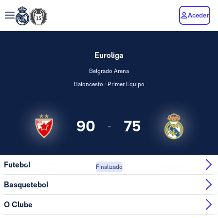
Aceder
Euroliga
Belgrado Arena
Baloncesto · Primer Equipo
90
75
-
Crvena Zvezda
Futebol
Real Madrid
Finalizado
Meridi...
Basquetebol
O Clube