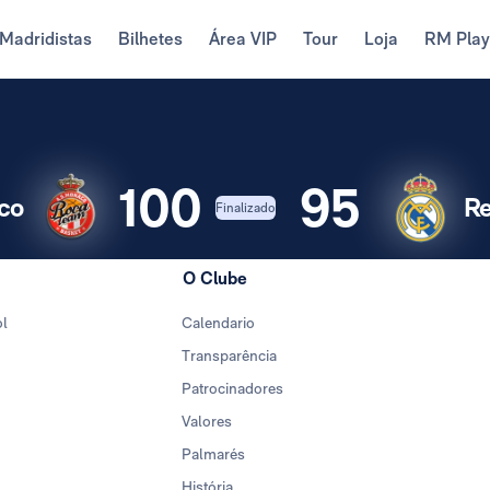
Madridistas
Bilhetes
Área VIP
Tour
Loja
RM Pla
100
95
co
Re
Finalizado
O Clube
ol
Calendario
Transparência
Patrocinadores
Valores
Palmarés
História