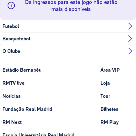
Os ingressos para este jogo não estão
mais disponíveis
Futebol
Basquetebol
O Clube
Estádio Bernabéu
Área VIP
RMTV live
Loja
Notícias
Tour
Fundação Real Madrid
Bilhetes
RM Next
RM Play
Escola Universitária Real Madrid