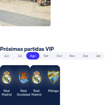
Foto: Real Madrid
Próximas partidas VIP
Jun
Jul
Ago
Set
Out
Nov
Dez
Jan
Real
Real
Real
Málaga
Madrid
Sociedad
Madrid