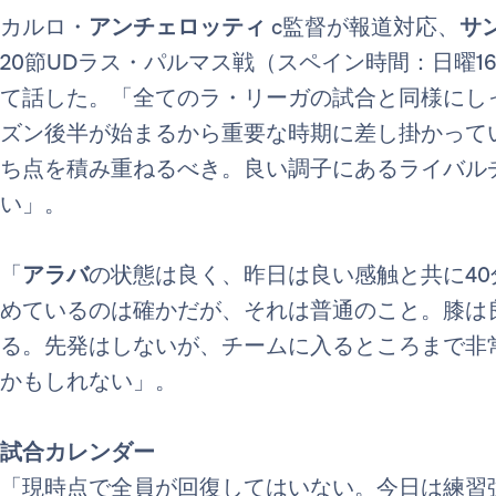
カルロ・
アンチェロッティ
c監督が報道対応、
サ
20節UDラス・パルマス戦（スペイン時間：日曜16
て話した。「全てのラ・リーガの試合と同様にし
ズン後半が始まるから重要な時期に差し掛かって
ち点を積み重ねるべき。良い調子にあるライバル
い」。
「
アラバ
の状態は良く、昨日は良い感触と共に4
めているのは確かだが、それは普通のこと。膝は
る。先発はしないが、チームに入るところまで非
かもしれない」。
試合カレンダー
「現時点で全員が回復してはいない。今日は練習