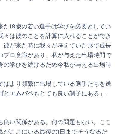
来た18歳の若い選手は学びを必要としてい
我々は彼のことを計算に入れることができ
、彼が来た時に我々が考えていた形で成長
つプロ意識があり、私が与えた出場時間で
身の学びを続けるため今私が与える出場時
てはより頻繁に出場している選手たちを送
ゴ
と
エムバ
ペもとても良い調子にある」。
も良い関係がある。何の問題もない。ここ
私がここにいる最後の1日までそうなるだ