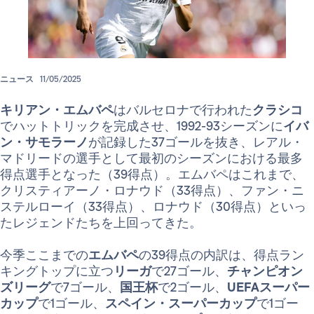
ニュース
11/05/2025
キリアン・エムバペ
はバルセロナで行われた
クラシコ
でハットトリックを完成させ、1992-93シーズンに
イバ
ン・サモラーノ
が記録した37ゴールを抜き、レアル・
マドリードの選手として最初のシーズンにおける最多
得点選手となった（39得点）。エムバペはこれまで、
クリスティアーノ・ロナウド（33得点）、ファン・ニ
ステルローイ（33得点）、ロナウド（30得点）といっ
たレジェンドたちを上回ってきた。
今季ここまでの
エムバペ
の39得点の内訳は、得点ラン
キングトップに立つ
リーガ
で27ゴール、
チャンピオン
ズリーグ
で7ゴール、
国王杯
で2ゴール、
UEFAスーパー
カップ
で1ゴール、
スペイン・スーパーカップ
で1ゴー